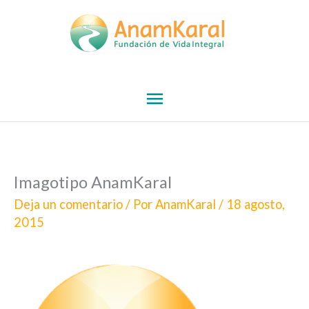
Ir
Menú
al
contenido
principal
Imagotipo AnamKaral
Deja un comentario
/ Por
AnamKaral
/
18 agosto,
2015